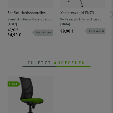
5er Set Hartbodenrollen
Konferenzstuhl ENZO,
SPEED, 11x60 mm,
bequem, praktisch und
Bürostuhlrollen im Gaming Design.
Konferenzstuhl. Formschönes
Gummibeschichtung,
stapelbar, Farbe Blau
Perfekt, um Ihrem Stuhl eine
[+Info]
Design. Praktische und leichte
[+Info]
Gaming-Design, Farbe Grün
persönliche Note zu verleihen!
Handhabung. In verschiedenen
49,90 €
99,90 €
Gratis Versand
Gratis Versand
Farben und Versionen erhältlich.
34,90 €
ZULETZT
ANGESEHEN
Neuheit