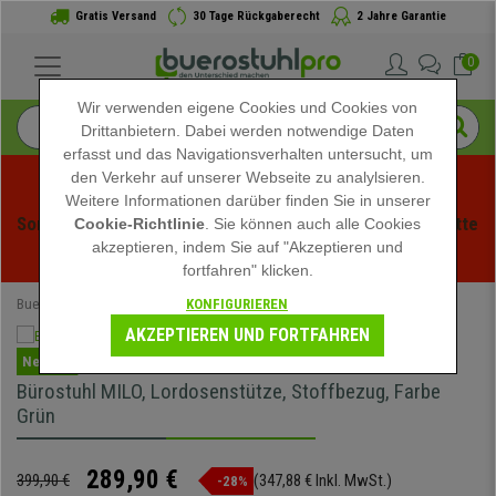
Gratis Versand
30 Tage Rückgaberecht
2 Jahre Garantie
0
Wir verwenden eigene Cookies und Cookies von
Drittanbietern. Dabei werden notwendige Daten
erfasst und das Navigationsverhalten untersucht, um
den Verkehr auf unserer Webseite zu analylsieren.
Weitere Informationen darüber finden Sie in unserer
Sommerschlussverauf bei buerstuhlpro! Exklusive Rabatte 
Cookie-Richtlinie
. Sie können auch alle Cookies
akzeptieren, indem Sie auf "Akzeptieren und
für kurze Zeit - 
Aktion ansehen
 -
fortfahren" klicken.
KONFIGURIEREN
Buerostuhlpro
Bürostühle
Ergonomische Bürostühle
AKZEPTIEREN UND FORTFAHREN
Neuheit
Bürostuhl MILO, Lordosenstütze, Stoffbezug, Farbe
Grün
289,90 €
399,90 €
(347,88 € Inkl. MwSt.)
-28%