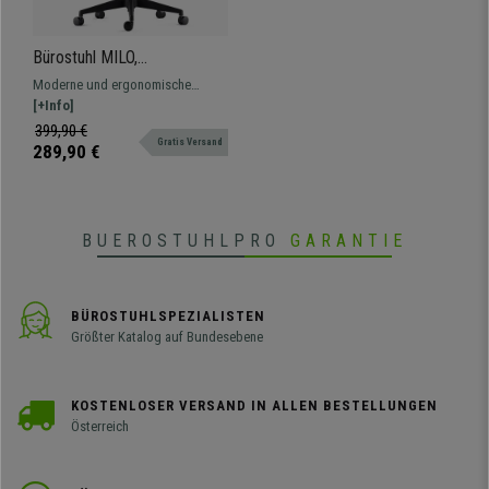
Bürostuhl MILO,
Lordosenstütze,
Moderne und ergonomische
Stoffbezug, Farbe Grün
Schreibtischstühle, MILO ist
[+Info]
perfekte Modell für die
399,90 €
Gratis Versand
professionelle Nutzung, sehr
289,90 €
widerstandsfähig.
BUEROSTUHLPRO
GARANTIE
BÜROSTUHLSPEZIALISTEN
Größter Katalog auf Bundesebene
KOSTENLOSER VERSAND IN ALLEN BESTELLUNGEN
Österreich