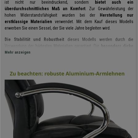
ist nicht nur beeindruckend, sondern
bietet auch ein
überdurchschnittliches Maß an Komfort
. Zur Gewährleistung der
hohen Widerstandsfähigkeit wurden bei der
Herstellung nur
erstklassige Materialien
verwendet. Mit dem Kauf dieses Modells
erwerben Sie einen Sessel, der Sie viele Jahre begleiten wird.
Die Stabilität und Robustheit
dieses Modells werden durch die
Verwendung der härtesten Materialien garantiert. Die
besonders dicke
und formstabile Doppelpolsterung sorgt für hohen Sitzkom
Mehr anzeigen
fort.
Diese ist mit einem sehr strapazierfähigen Kunstleder bezogen, das
nichtsdestotrotz weich und geschmeidig in der Haptik ist.
Dieses Modell ist für die intensive 8h-Nutzung ausgelegt
und dank
der
hohen und ebenfalls
großzügig
gepolsterten
Rückenlehne
werden Sie lange Bürotage mühelos
überstehen. Die
integrierte Kopfstütze
und die
Metallarmlehnen
mit
weichen Auflagen
bieten zusätzlichen Halt und Komfort. Es handelt sich
zweifellos um einen luxuriösen Chefsessel, mit dem Sie definitiv in Ihre
Gesundheit investieren werden.
Einen weiteren Pluspunkt hinsichtlich des Komforts bietet der
raffinierte
Wippmechanismus.
Durch Herausziehen des Hebels wird der