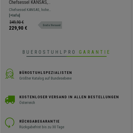
Chefsessel KANSAS,
belastbar bis 150kg,
Chefsessel KANSAS, hohe
hochwertige Qualität, aus
Belastbarkeit bis 150 kg,
[+Info]
Stahl und Leder hergestellt,
umwerfendes Design,
349,90 €
Farbe Schwarz
Gratis Versand
Stahlstruktur mit Lederbezug.
229,90 €
BUEROSTUHLPRO
GARANTIE
BÜROSTUHLSPEZIALISTEN
Größter Katalog auf Bundesebene
KOSTENLOSER VERSAND IN ALLEN BESTELLUNGEN
Österreich
RÜCKGABEGARANTIE
Rückgabefrist bis zu 30 Tage