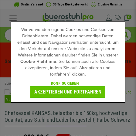
Gratis Versand
30 Tage Rückgaberecht
2 Jahre Garantie
0
Wir verwenden eigene Cookies und Cookies von
Drittanbietern. Dabei werden notwendige Daten
erfasst und das Navigationsverhalten untersucht, um
den Verkehr auf unserer Webseite zu analylsieren.
Weitere Informationen darüber finden Sie in unserer
Sommerschlussverauf bei buerstuhlpro! Exklusive Rabatte 
Cookie-Richtlinie
. Sie können auch alle Cookies
akzeptieren, indem Sie auf "Akzeptieren und
für kurze Zeit - 
Aktion ansehen
 -
fortfahren" klicken.
KONFIGURIEREN
Buerostuhlpro
Bürostühle
Chefsessel
AKZEPTIEREN UND FORTFAHREN
Super Angebot
Chefsessel KANSAS, belastbar bis 150kg, hochwertige
Qualität, aus Stahl und Leder hergestellt, Farbe Schwarz