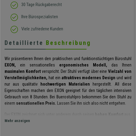
30 Tage Rückgaberecht
Ihre Bürospezialisten
Viele zufriedene Kunden
Detaillierte
Beschreibung
Wir präsentieren Ihnen den praktischen und funktionstüchtigen Bürostuhl
EXON,
ein sensationelles
ergonomisches Modell,
das Ihnen
maximalen Komfort
verspricht. Der Stuhl verfügt über eine
Vielzahl von
Verstellmöglichkeiten,
hat ein
attraktives modernes Design
und wird
nur aus qualitativ
hochwertigen Materialien
hergestellt. All diese
Eigenschaften machen den EXON geeignet für den täglichen intensiven
Gebrauch von 8 Stunden. Bei Buerostuhlpro bekommen Sie den Stuhl zu
einem
sensationellen Preis.
Lassen Sie ihn sich also nicht entgehen.
Der EXON zeichnet sich unter anderem durch seinen
hohen Komfort
aus,
den er bietet. Dieser ist zurückzuführen auf seine
Mehr anzeigen
ergonomischen
Formen und Eigenschaften.
Der Nutzer nimmt somit stets eine korrekte
und gesunde Rückenhaltung ein. Die
dicke Sitz- und