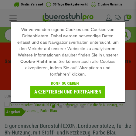
Gratis Versand
30 Tage Rückgaberecht
2 Jahre Garantie
0
Wir verwenden eigene Cookies und Cookies von
Drittanbietern. Dabei werden notwendige Daten
erfasst und das Navigationsverhalten untersucht, um
den Verkehr auf unserer Webseite zu analylsieren.
Weitere Informationen darüber finden Sie in unserer
Sommerschlussverauf bei buerstuhlpro! Exklusive Rabatte 
Cookie-Richtlinie
. Sie können auch alle Cookies
akzeptieren, indem Sie auf "Akzeptieren und
für kurze Zeit - 
Aktion ansehen
 -
fortfahren" klicken.
02
:
08
:
27
:
30
Ende der Aktion in:
KONFIGURIEREN
TAGE
STD
MIN
SEK
AKZEPTIEREN UND FORTFAHREN
Buerostuhlpro
Bürostühle
Ergonomische Bürostühle
Angebot
Ergonomischer Bürostuhl EXON, Lordosenstütze, für die
8h-Nutzung, mit Stoff- und Netzbezug, Farbe Blau