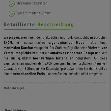
Ihre Bürospezialisten
Viele zufriedene Kunden
Detaillierte
Beschreibung
Wir präsentieren Ihnen den praktischen und funktionstüchtigen Bürostuhl
EXON,
ein sensationelles
ergonomisches Modell,
das Ihnen
maximalen Komfort
verspricht. Der Stuhl verfügt über eine
Vielzahl von
Verstellmöglichkeiten,
hat ein
attraktives modernes Design
und wird
nur aus qualitativ
hochwertigen Materialien
hergestellt. All diese
Eigenschaften machen den EXON geeignet für den täglichen intensiven
Gebrauch von 8 Stunden. Bei Buerostuhlpro bekommen Sie den Stuhl zu
einem
sensationellen Preis.
Lassen Sie ihn sich also nicht entgehen.
Der EXON zeichnet sich unter anderem durch seinen
hohen Komfort
aus,
den er bietet. Dieser ist zurückzuführen auf seine
Mehr anzeigen
ergonomischen
Formen und Eigenschaften.
Der Nutzer nimmt somit stets eine korrekte
und gesunde Rückenhaltung ein. Die
dicke Sitz- und
Rückenpolsterung,
zusammen mit der
höhenverstellbaren
Lordosenstütze
sorgen für einen hohen Sitzkomfort des Nutzers.
Produktdetails: