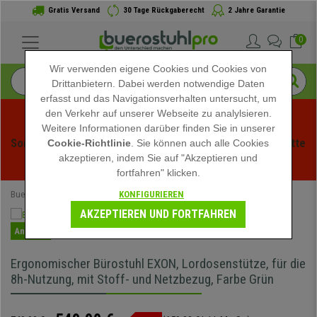
Gratis Versand
30 Tage Rückgaberecht
2 Jahre Garantie
0
Wir verwenden eigene Cookies und Cookies von
Drittanbietern. Dabei werden notwendige Daten
erfasst und das Navigationsverhalten untersucht, um
den Verkehr auf unserer Webseite zu analylsieren.
Weitere Informationen darüber finden Sie in unserer
Sommerschlussverauf bei buerstuhlpro! Exklusive Rabatte 
Cookie-Richtlinie
. Sie können auch alle Cookies
akzeptieren, indem Sie auf "Akzeptieren und
für kurze Zeit - 
Aktion ansehen
 -
fortfahren" klicken.
KONFIGURIEREN
Buerostuhlpro
Bürostühle
Ergonomische Bürostühle
AKZEPTIEREN UND FORTFAHREN
Angebot
Ergonomischer Bürostuhl EXON, Lordosenstütze, für die
8h-Nutzung, mit Stoff- und Netzbezug, Farbe Grün