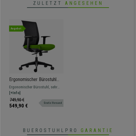
ZULETZT
ANGESEHEN
Angebot
Ergonomischer Bürostuhl
EXON, Lordosenstütze, für
Ergonomischer Bürostuhl, sehr
die 8h-Nutzung, mit Stoff-
bequem, geeignet für intensiven
[+Info]
und Netzbezug, Farbe Grün
Gebrauch von 8 Stunden. Mit
749,90 €
Gratis Versand
Lordosenstütze und verstellbaren
549,90 €
Armlehnen.
BUEROSTUHLPRO
GARANTIE