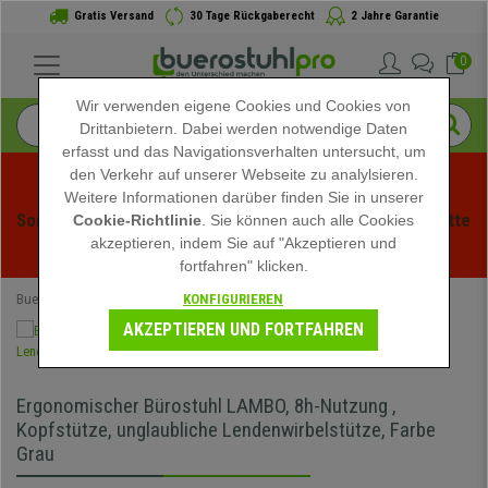
Gratis Versand
30 Tage Rückgaberecht
2 Jahre Garantie
0
Wir verwenden eigene Cookies und Cookies von
Drittanbietern. Dabei werden notwendige Daten
erfasst und das Navigationsverhalten untersucht, um
den Verkehr auf unserer Webseite zu analylsieren.
Weitere Informationen darüber finden Sie in unserer
Sommerschlussverauf bei buerstuhlpro! Exklusive Rabatte 
Cookie-Richtlinie
. Sie können auch alle Cookies
akzeptieren, indem Sie auf "Akzeptieren und
für kurze Zeit - 
Aktion ansehen
 -
fortfahren" klicken.
KONFIGURIEREN
Buerostuhlpro
Bürostühle
Ergonomische Bürostühle
AKZEPTIEREN UND FORTFAHREN
Ergonomischer Bürostuhl LAMBO, 8h-Nutzung ,
Kopfstütze, unglaubliche Lendenwirbelstütze, Farbe
Grau