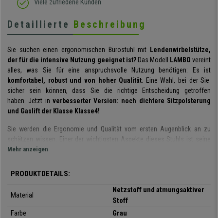
Viele zufriedene Kunden
Detaillierte
Beschreibung
Sie suchen einen ergonomischen Bürostuhl mit
Lendenwirbelstütze,
der für die intensive Nutzung geeignet ist?
Das Modell
LAMBO
vereint
alles, was Sie für eine anspruchsvolle Nutzung benötigen: Es ist
komfortabel, robust und von hoher Qualität
. Eine Wahl, bei der Sie
sicher sein können, dass Sie die richtige Entscheidung getroffen
haben.
Jetzt in
verbesserter Version: noch dichtere Sitzpolsterung
und Gaslift der Klasse Klasse4!
Sie werden die Ergonomie und Qualität vom ersten Augenblick an zu
schätzen wissen.
Einer der wichtigsten Aspekte dieses Stuhls ist seine
ergonomisch gestaltene Rückenlehne aus
Mehr anzeigen
atmungsaktivem Netzbezug
und mit gepolsterter Lordosenstütze, die sowohl in der Höhe als
auch in der Tiefe verstellt werden kann.
Dieses Merkmal ist aus
PRODUKTDETAILS:
ergonomischer Sicht besonders wichtig, da damit der Rücken optimal
Netzstoff und atmungsaktiver
gestützt und die Körperhaltung langfristig unterstützt wird.
Material
Stoff
Der
innovative und rückenschonende Wippmechanismus verfügt
Farbe
Grau