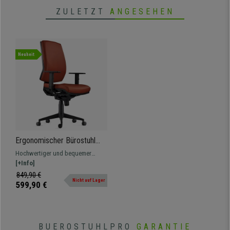
ZULETZT
ANGESEHEN
Neuheit
Ergonomischer Bürostuhl
OLIVER ECHTLEDER, 8h-
Hochwertiger und bequemer
Nutzung, dicke Polsterung,
ergonomischer Bürostuhl aus
[+Info]
Farbe Braun
erstklassigen Materialien, für die
849,90 €
Nicht auf Lager
professionelle 8h-Nutzung
599,90 €
geeignet.
BUEROSTUHLPRO
GARANTIE