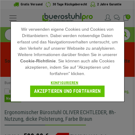
Gratis Versand
30 Tage Rückgaberecht
2 Jahre Garantie
0
Wir verwenden eigene Cookies und Cookies von
Drittanbietern. Dabei werden notwendige Daten
erfasst und das Navigationsverhalten untersucht, um
den Verkehr auf unserer Webseite zu analylsieren.
Weitere Informationen darüber finden Sie in unserer
Sommerschlussverauf bei buerstuhlpro! Exklusive Rabatte 
Cookie-Richtlinie
. Sie können auch alle Cookies
akzeptieren, indem Sie auf "Akzeptieren und
für kurze Zeit - 
Aktion ansehen
 -
fortfahren" klicken.
KONFIGURIEREN
Buerostuhlpro
Bürostühle
AKZEPTIEREN UND FORTFAHREN
Neuheit
Ergonomischer Bürostuhl OLIVER ECHTLEDER, 8h-
Nutzung, dicke Polsterung, Farbe Braun