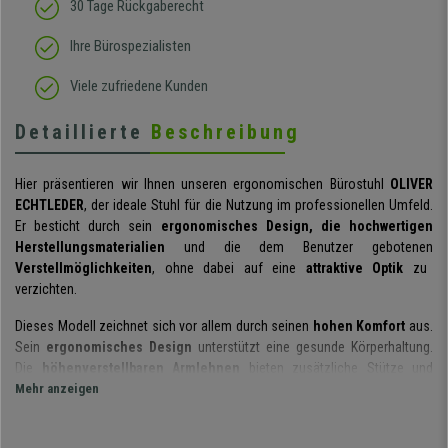
30 Tage Rückgaberecht
Ihre Bürospezialisten
Viele zufriedene Kunden
Detaillierte
Beschreibung
Hier präsentieren wir Ihnen unseren ergonomischen Bürostuhl
OLIVER
ECHTLEDER
, der ideale Stuhl für die Nutzung im professionellen Umfeld.
Er besticht durch sein
ergonomisches Design, die hochwertigen
Herstellungsmaterialien
und die dem Benutzer gebotenen
Verstellmöglichkeiten
, ohne dabei auf eine
attraktive Optik
zu
verzichten.
Dieses Modell zeichnet sich vor allem durch seinen
hohen Komfort
aus.
Sein
ergonomisches Design
unterstützt eine gesunde Körperhaltung.
Die
höhenverstellbaren Armlehnen
bieten zusätzliche Stütze und
machen diesen Stuhl zu einer außerordentlich bequemen Sitzgelegenheit,
Mehr anzeigen
in der lange Arbeitsstunden wie im Fluge vergehen werden.
Auch die
dicke und hochdichte Polsterung von Sitz und