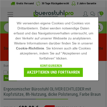
Gratis Versand
30 Tage Rückgaberecht
2 Jahre Garantie
0
Wir verwenden eigene Cookies und Cookies von
Drittanbietern. Dabei werden notwendige Daten
erfasst und das Navigationsverhalten untersucht, um
den Verkehr auf unserer Webseite zu analylsieren.
Weitere Informationen darüber finden Sie in unserer
Sommerschlussverauf bei buerstuhlpro! Exklusive Rabatte 
Cookie-Richtlinie
. Sie können auch alle Cookies
akzeptieren, indem Sie auf "Akzeptieren und
für kurze Zeit - 
Aktion ansehen
 -
fortfahren" klicken.
KONFIGURIEREN
Buerostuhlpro
Bürostühle
Ergonomische Bürostühle
AKZEPTIEREN UND FORTFAHREN
Neuheit
Ergonomischer Bürostuhl OLIVER ECHTLEDER mit
Kopfstütze, 8h-Nutzung, dicke Polsterung, Farbe Braun