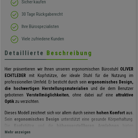
Sicher kaufen
30 Tage Rückgaberecht
Ihre Bürospezialisten
Viele zufriedene Kunden
Detaillierte
Beschreibung
Hier präsentieren wir Ihnen unseren ergonomischen Bürostuhl
OLIVER
ECHTLEDER
mit Kopfstütze, der ideale Stuhl für die Nutzung im
professionellen Umfeld. Er besticht durch sein
ergonomisches Design,
die hochwertigen Herstellungsmaterialien
und die dem Benutzer
gebotenen
Verstellmöglichkeiten
, ohne dabei auf eine
attraktive
Optik
zu verzichten.
Dieses Modell zeichnet sich vor allem durch seinen
hohen Komfort
aus.
Sein
ergonomisches Design
unterstützt eine gesunde Körperhaltung.
Die
Kopfstütze
und die
höhenverstellbaren Armlehnen
bieten
zusätzliche Stütze und machen diesen Stuhl zu einer außerordentlich
Mehr anzeigen