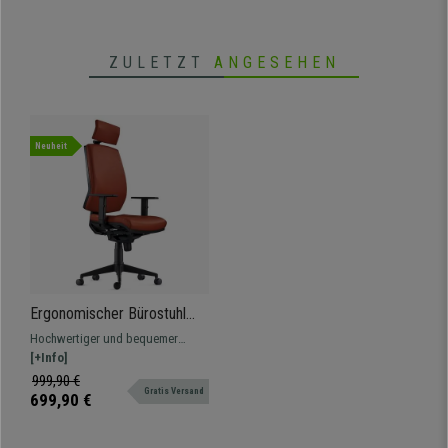
• Synchronmechanismus
• Inkl. Kopfstütze
ZULETZT
ANGESEHEN
Neuheit
Ergonomischer Bürostuhl
OLIVER ECHTLEDER mit
Hochwertiger und bequemer
Kopfstütze, 8h-Nutzung,
ergonomischer Bürostuhl aus
[+Info]
dicke Polsterung, Farbe
erstklassigen Materialien, für die
999,90 €
Braun
Gratis Versand
professionelle 8h-Nutzung
699,90 €
geeignet.