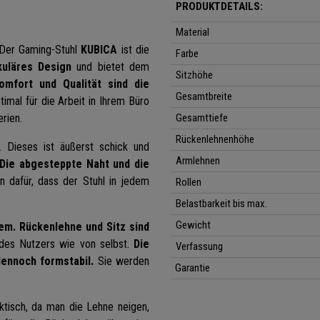
PRODUKTDETAILS:
Material
? Der Gaming-Stuhl
KUBICA
ist die
Farbe
kuläres Design
und bietet dem
Sitzhöhe
omfort und Qualität sind die
Gesamtbreite
timal für die Arbeit in Ihrem Büro
erien.
Gesamttiefe
Rückenlehnenhöhe
 Dieses ist äußerst schick und
Armlehnen
Die abgesteppte Naht und die
n dafür, dass der Stuhl in jedem
Rollen
Belastbarkeit bis max.
Gewicht
em.
Rückenlehne und Sitz sind
 des Nutzers wie von selbst.
Die
Verfassung
ennoch formstabil.
Sie werden
Garantie
aktisch, da man die Lehne neigen,