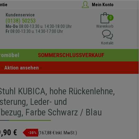
ntie
Mein Konto
Kundenservice
0
(0138) 50253
Mo-Do
08:00-13:30 u. 14:30-18:00 Uhr
Warenkorb
Fr
08:00-13:30 u. 14:30-17:00 Uhr
Kontakt
romöbel
SOMMERSCHLUSSVERKAUF
- 
Aktion ansehen
 -
tuhl KUBICA, hohe Rückenlehne,
sterung, Leder- und
fbezug, Farbe Schwarz / Blau
,90 €
(167,88 € Inkl. MwSt.)
-30%