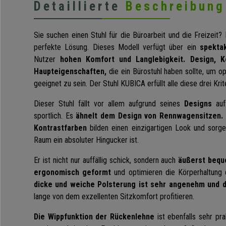
Detaillierte
Beschreibung
Sie suchen einen Stuhl für die Büroarbeit und die Freizeit
perfekte Lösung. Dieses Modell verfügt über ein
spekta
Nutzer
hohen Komfort und Langlebigkeit.
Design, K
Haupteigenschaften,
die ein Bürostuhl haben sollte, um op
geeignet zu sein. Der Stuhl KUBICA erfüllt alle diese drei Krit
Dieser Stuhl fällt vor allem aufgrund seines
Designs
auf.
sportlich. Es
ähnelt dem Design von Rennwagensitzen.
Kontrastfarben
bilden einen einzigartigen Look und sorge
Raum ein absoluter Hingucker ist.
Er ist nicht nur auffällig schick, sondern auch
äußerst bequ
ergonomisch geformt
und optimieren die Körperhaltung
dicke und weiche Polsterung ist sehr angenehm und d
lange von dem exzellenten Sitzkomfort profitieren.
Die Wippfunktion der Rückenlehne
ist ebenfalls sehr pr