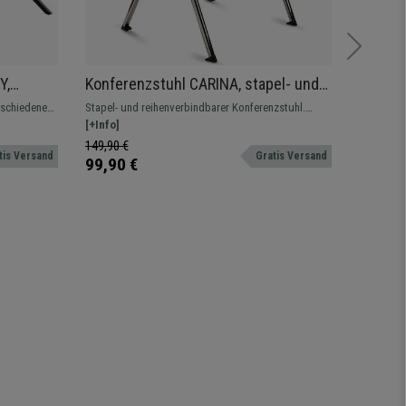
Y,
Konferenzstuhl CARINA, stapel- und
Chefse
ert,
reihenverbindbar, verchromtes
mittel
rschiedene
Stapel- und reihenverbindbarer Konferenzstuhl.
Spektakul
Stahlgestell, Stoffbezug Farbe
Wippfu
Farben
Attraktives modernes Design, erhältlich auch
[+Info]
Wippfunkt
[+Info]
Orange
terung sehr
gepolstert, mit Schreibbrett und Armlehnen
149,90 €
899,90 
tis Versand
Gratis Versand
99,90 €
599,90