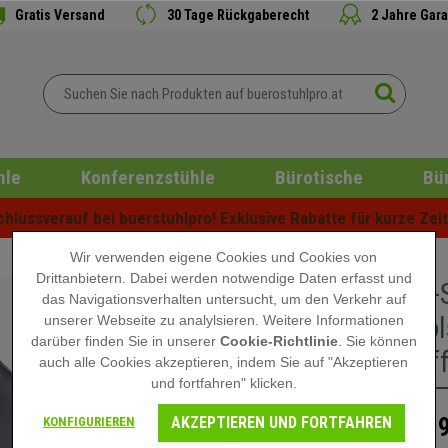
Gratis Versand
30 Tage Rückgaberecht
2 Jahre Gara
hle
Konferenzstühle
Bürotische
Bü
lussverauf bei buerstuhlpro! Exklusive Rabatte für kurze Zeit 
Wir verwenden eigene Cookies und Cookies von
Drittanbietern. Dabei werden notwendige Daten erfasst und
Gaming-S
das Navigationsverhalten untersucht, um den Verkehr auf
dicke Pol
unserer Webseite zu analylsieren. Weitere Informationen
darüber finden Sie in unserer
Cookie-Richtlinie
. Sie können
Netzstof
auch alle Cookies akzeptieren, indem Sie auf "Akzeptieren
und fortfahren" klicken.
AKZEPTIEREN UND FORTFAHREN
139
KONFIGURIEREN
199,90 €