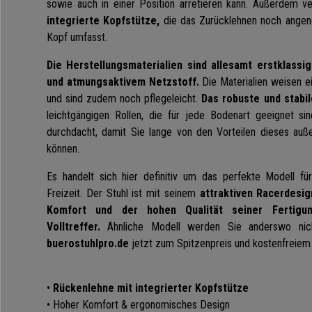
sowie auch in einer Position arretieren kann. Außerdem v
integrierte Kopfstütze,
die das Zurücklehnen noch angen
Kopf umfasst.
Die Herstellungsmaterialien sind allesamt erstklassig
und atmungsaktivem Netzstoff.
Die Materialien weisen e
und sind zudem noch pflegeleicht.
Das robuste und stabi
leichtgängigen Rollen, die für jede Bodenart geeignet sin
durchdacht, damit Sie lange von den Vorteilen dieses auße
können.
Es handelt sich hier definitiv um das perfekte Modell für
Freizeit. Der Stuhl ist mit seinem
attraktiven Racerdesig
Komfort und der hohen Qualität seiner Fertigung
Volltreffer.
Ähnliche Modell werden Sie anderswo nich
buerostuhlpro.de
jetzt zum Spitzenpreis und kostenfreiem 
•
Rückenlehne mit integrierter Kopfstütze
• Hoher Komfort & ergonomisches Design