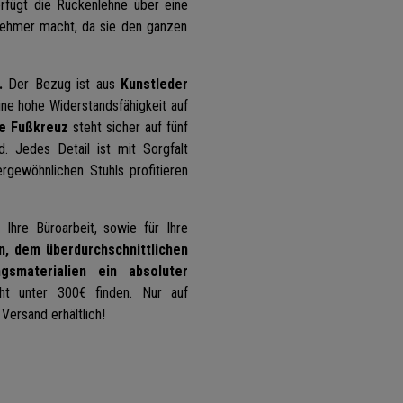
erfügt die Rückenlehne über eine
ehmer macht, da sie den ganzen
.
Der Bezug ist aus
Kunstleder
ine hohe Widerstandsfähigkeit auf
le Fußkreuz
steht sicher auf fünf
d. Jedes Detail ist mit Sorgfalt
rgewöhnlichen Stuhls profitieren
 Ihre Büroarbeit, sowie für Ihre
n, dem überdurchschnittlichen
smaterialien ein absoluter
t unter 300€ finden. Nur auf
Versand erhältlich!