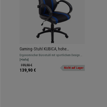
Gaming-Stuhl KUBICA, hohe
Rückenlehne, dicke Polsterung,
Ergonomischer Bürostuhl mit sportlichem Design.
Leder- und Netzstoffbezug, Farbe
Bequeme, dicke Polsterung, mit integrierter
[+Info]
Schwarz / Blau
Wippfunktion und gepolsterten Armlehnen.
199,90 €
Nicht auf Lager
139,90 €