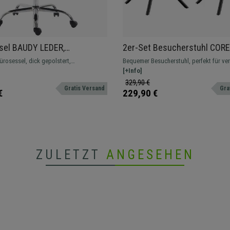
sel BAUDY LEDER,
2er-Set Besucherstuhl CORE
ßkreuz, dicke Polsterung,
drehbar, bequem und gepolst
rosessel, dick gepolstert,
Bequemer Besucherstuhl, perfekt für ve
au
Stoff, Farbe Blau
ezug, robustes Metallfußkreuz und
Räume und in einer großen Auswahl an 
[+Info]
n der Rückenlehne.
erhältlich. Drehbar und dank seiner Pols
329,90 €
Gratis Versand
Gra
bequem.
€
229,90 €
ZULETZT
ANGESEHEN