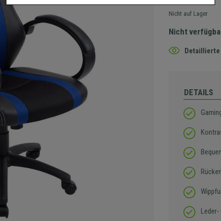
Nicht auf Lager
Nicht verfügba
Detaillier
DETAILS
Gaming
Kontra
Bequem
Rücken
Wippfu
Leder-