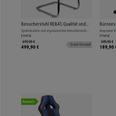
Besucherstuhl REBAT, Qualität und
Büroses
Design, Stoffbezug, Farbe Dunkelblau
Metallfu
Spektakulärer und ergonomischer Besucherstuhl,
Bequemer Bü
Farbe Gr
makelloses Design und Verarbeitung, Luxus und
[+Info]
Kunstlederb
[+Info]
Komfort zum besten Preis.
Wippfunktio
699,90 €
349,90 €
Gratis Versand
499,90 €
189,90 
Neuheit