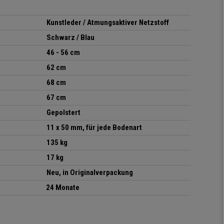
Kunstleder / Atmungsaktiver Netzstoff
Schwarz / Blau
46 - 56 cm
62 cm
68 cm
67 cm
Gepolstert
11 x 50 mm, für jede Bodenart
135 kg
17 kg
Neu, in Originalverpackung
24 Monate