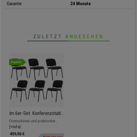
• Sehr stabil, schwarzes Metallgestell
Garantie
24 Monate
• Praktisch und vielseitig, stapelbar
• Auch in Kunstleder erhältlich
ZULETZT
ANGESEHEN
Angebot
Im 6er-Set: Konferenzstuhl
MOBY STOFF, bequem und
Formschöner und praktischer
praktisch, schwarzes
Konferenzstuhl MOBY STOFF im
[+Info]
Gestell, Farbe Schwarz
klassischen Stil.
499,90 €