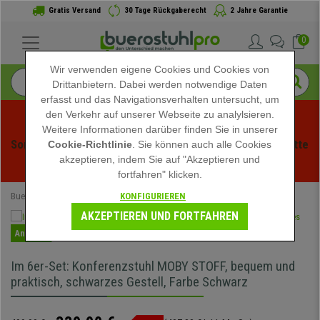
Gratis Versand
30 Tage Rückgaberecht
2 Jahre Garantie
0
Wir verwenden eigene Cookies und Cookies von
Drittanbietern. Dabei werden notwendige Daten
erfasst und das Navigationsverhalten untersucht, um
den Verkehr auf unserer Webseite zu analylsieren.
Weitere Informationen darüber finden Sie in unserer
Sommerschlussverauf bei buerstuhlpro! Exklusive Rabatte 
Cookie-Richtlinie
. Sie können auch alle Cookies
akzeptieren, indem Sie auf "Akzeptieren und
für kurze Zeit - 
Aktion ansehen
 -
fortfahren" klicken.
KONFIGURIEREN
Buerostuhlpro
Konferenzstühle
AKZEPTIEREN UND FORTFAHREN
Angebot
Im 6er-Set: Konferenzstuhl MOBY STOFF, bequem und
praktisch, schwarzes Gestell, Farbe Schwarz