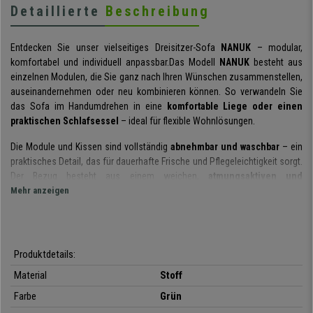
Detaillierte
Beschreibung
Entdecken Sie unser vielseitiges Dreisitzer-Sofa
NANUK
– modular,
komfortabel und individuell anpassbar.Das Modell
NANUK
besteht aus
einzelnen Modulen, die Sie ganz nach Ihren Wünschen zusammenstellen,
auseinandernehmen oder neu kombinieren können. So verwandeln Sie
das Sofa im Handumdrehen in eine
komfortable Liege oder einen
praktischen Schlafsessel
– ideal für flexible Wohnlösungen.
Die Module und Kissen sind vollständig
abnehmbar und waschbar
– ein
praktisches Detail, das für dauerhafte Frische und Pflegeleichtigkeit sorgt.
Der Bezug besteht aus einem weichen,
atmungsaktiven und
strapazierfähigen
Mehr anzeigen
Stoff, der sich angenehm anfühlt und formstabil
bleibt. Die Polsterung aus
hochwertigem Schaumstoff
passt sich
ergonomisch Ihrer Körperform an und bietet
erstklassigen Sitz- und
Liegekomfort
.
Produktdetails:
Dank des stabilen Metallgestells ist
NANUK
besonders langlebig und
Material
Stoff
belastbar – jedes Modul ist
bis zu 150 kg
belastbar.
Rutschfeste und
kratzfeste
Füße sorgen für festen Stand auf jedem Boden. Erhältlich in
Farbe
Grün
verschiedenen Farben und Größen, fügt sich das Sofa harmonisch in jede